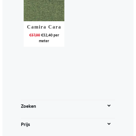
Camira Cara
€
37,00
€
32,40
per
meter
Dit
product
heeft
meerdere
variaties.
Deze
optie
kan
Zoeken
gekozen
worden
Prijs
op
de