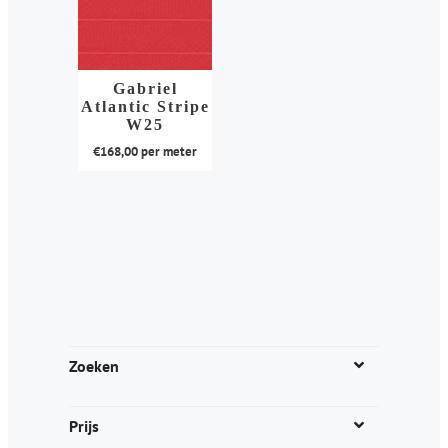
Gabriel
Atlantic Stripe
W25
€
168,00
per meter
Dit
product
heeft
meerdere
variaties.
Deze
optie
kan
Zoeken
gekozen
worden
Prijs
op