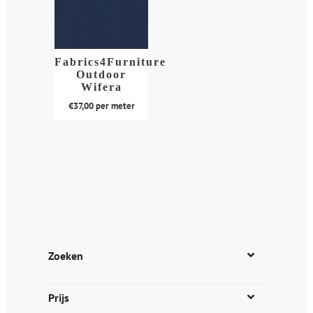
Fabrics4Furniture
Outdoor
Wifera
€
37,00
per meter
Dit
product
heeft
meerdere
variaties.
Deze
optie
kan
Zoeken
gekozen
worden
Prijs
op