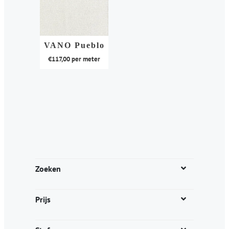
VANO Pueblo
€
117,00
per meter
Dit
product
heeft
meerdere
variaties.
Deze
optie
kan
Zoeken
gekozen
worden
Prijs
op
de
productpagina