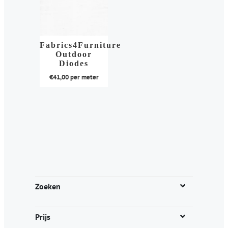
Fabrics4Furniture
Outdoor
Diodes
€
41,00
per meter
Dit
product
heeft
meerdere
variaties.
Deze
optie
kan
Zoeken
gekozen
worden
Prijs
op