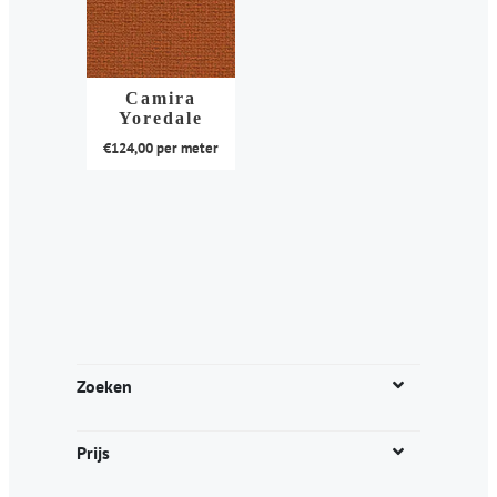
Camira
Yoredale
€
124,00
per meter
Dit
product
heeft
meerdere
variaties.
Deze
optie
kan
Zoeken
gekozen
worden
Prijs
op
de