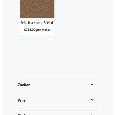
Maharam Veld
€
285,00
per meter
Dit
product
heeft
meerdere
variaties.
Deze
optie
kan
Zoeken
gekozen
worden
Prijs
op
de
productpagina