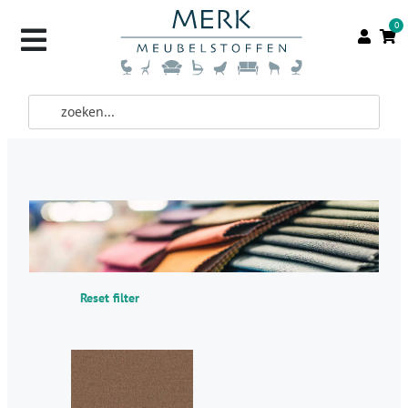
0
Reset filter