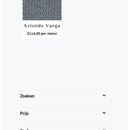
Aristide Varga
€
114,00
per meter
Dit
product
heeft
meerdere
variaties.
Deze
optie
kan
Zoeken
gekozen
worden
Prijs
op
de
productpagina