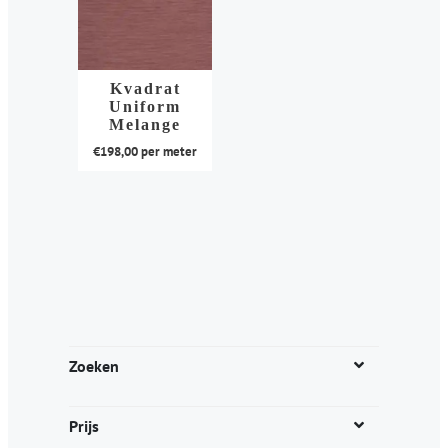
Kvadrat
Uniform
Melange
€
198,00
per meter
Dit
product
heeft
meerdere
variaties.
Deze
optie
kan
Zoeken
gekozen
worden
Prijs
op