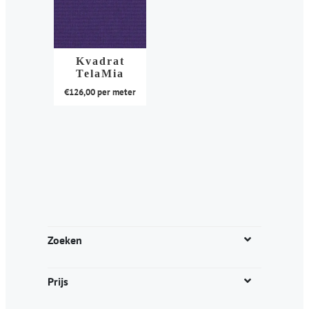
Kvadrat
TelaMia
€
126,00
per meter
Dit
product
heeft
meerdere
variaties.
Deze
optie
kan
Zoeken
gekozen
worden
Prijs
op
de