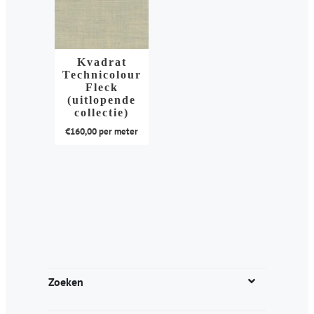
Kvadrat
Technicolour
Fleck
(uitlopende
collectie)
€
160,00
per meter
Dit
product
heeft
meerdere
variaties.
Deze
optie
kan
Zoeken
gekozen
worden