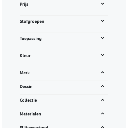
Prijs
op
de
productpagina
Stofgroepen
Toepassing
Kleur
Merk
Dessin
Collectie
Materialen
Slijtweerstand