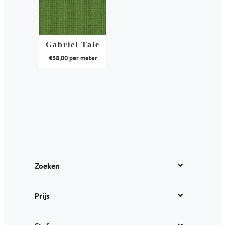
Gabriel Tale
€
58,00
per meter
Dit
product
heeft
meerdere
variaties.
Deze
optie
kan
Zoeken
gekozen
worden
Prijs
op
de
productpagina