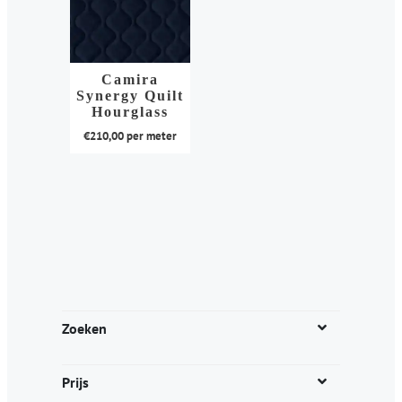
Camira
Synergy Quilt
Hourglass
€
210,00
per meter
Dit
product
heeft
meerdere
variaties.
Deze
optie
kan
Zoeken
gekozen
worden
Prijs
op