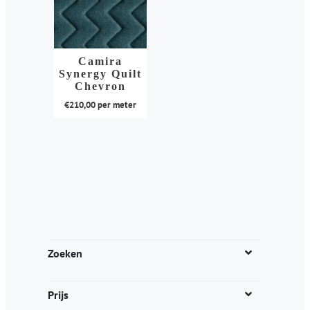
Camira
Synergy Quilt
Chevron
€
210,00
per meter
Dit
product
heeft
meerdere
variaties.
Deze
optie
kan
Zoeken
gekozen
worden
Prijs
op