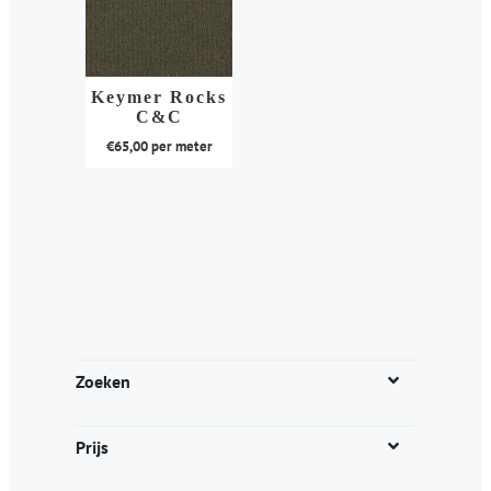
Keymer Rocks
C&C
€
65,00
per meter
Dit
product
heeft
meerdere
variaties.
Deze
optie
kan
Zoeken
gekozen
worden
Prijs
op
de