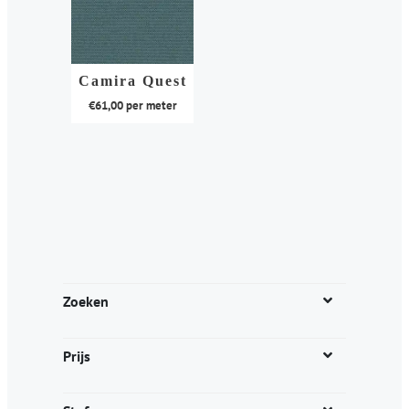
Camira Quest
€
61,00
per meter
Dit
product
heeft
meerdere
variaties.
Deze
optie
kan
Zoeken
gekozen
worden
Prijs
op
de
productpagina