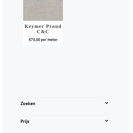
Keymer Proud
C&C
€
75,00
per meter
Dit
product
heeft
meerdere
variaties.
Deze
optie
kan
Zoeken
gekozen
worden
Prijs
op
de