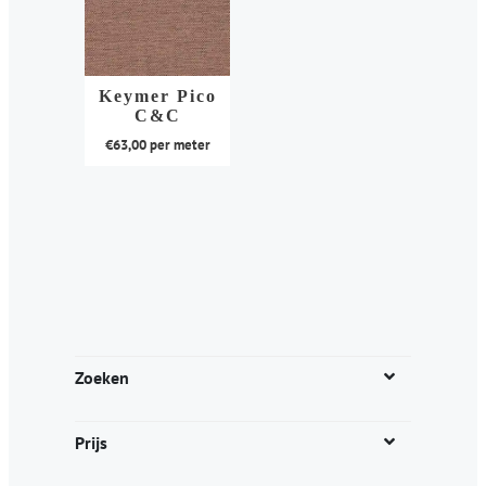
Keymer Pico
C&C
€
63,00
per meter
Dit
product
heeft
meerdere
variaties.
Deze
optie
kan
Zoeken
gekozen
worden
Prijs
op
de