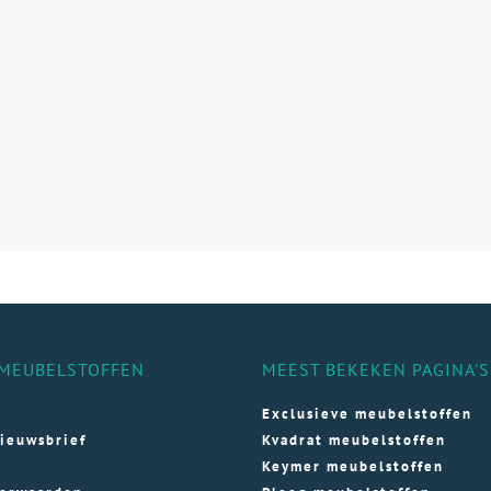
e
e
ozen
den
ductpagina
MEUBELSTOFFEN
MEEST BEKEKEN PAGINA'S
Exclusieve meubelstoffen
ieuwsbrief
Kvadrat meubelstoffen
Keymer meubelstoffen