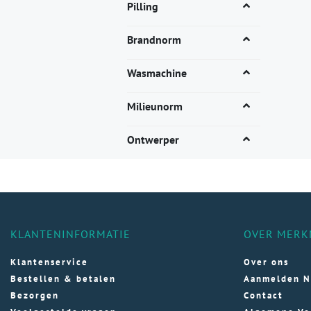
Dez
Pilling
opti
kan
Brandnorm
gek
wor
Wasmachine
op
de
Milieunorm
pro
Ontwerper
KLANTENINFORMATIE
OVER MERK
Klantenservice
Over ons
Bestellen & betalen
Aanmelden N
Bezorgen
Contact