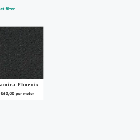
et filter
amira Phoenix
€
60,00
per meter
duct
t
rdere
aties.