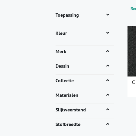
Res
Toepassing
Kleur
Merk
Dessin
Collectie
C
Materialen
Dit
pro
Slijtweerstand
heef
mee
Stofbreedte
vari