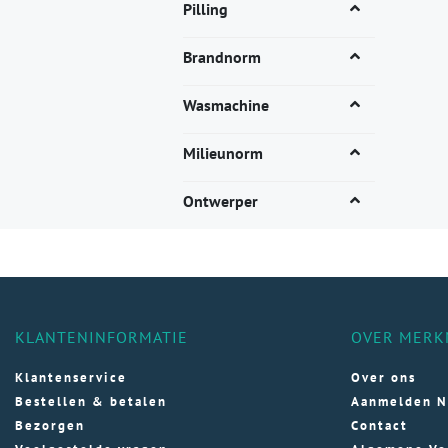
vari
Pilling
Dez
opti
Brandnorm
kan
gek
Wasmachine
wor
op
Milieunorm
de
pro
Ontwerper
KLANTENINFORMATIE
OVER MERK
Klantenservice
Over ons
Bestellen & betalen
Aanmelden N
Bezorgen
Contact