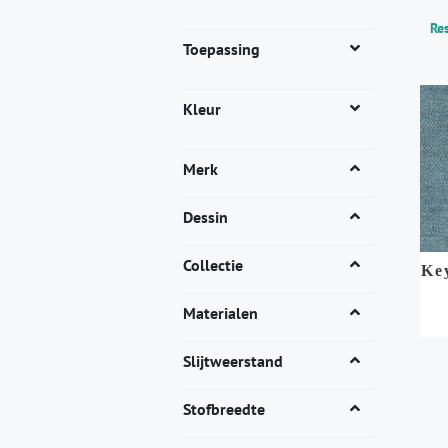
Res
Toepassing
Kleur
Merk
Dessin
Collectie
Ke
Materialen
Dit
Slijtweerstand
pro
heef
Stofbreedte
mee