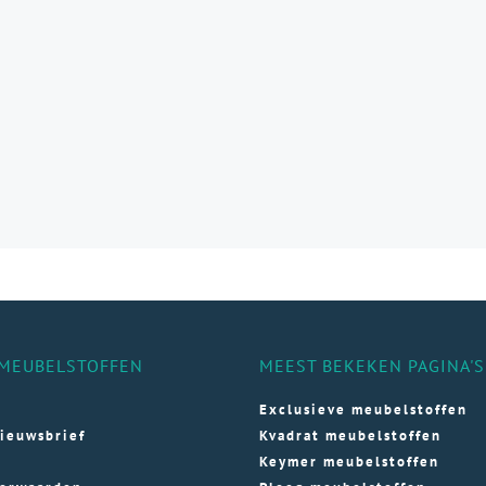
aties.
e
e
ozen
den
ductpagina
MEUBELSTOFFEN
MEEST BEKEKEN PAGINA'S
Exclusieve meubelstoffen
ieuwsbrief
Kvadrat meubelstoffen
Keymer meubelstoffen