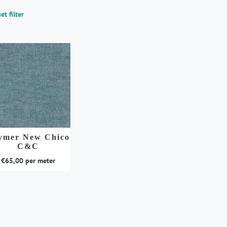
et filter
ymer New Chico
C&C
€
65,00
per meter
duct
t
rdere