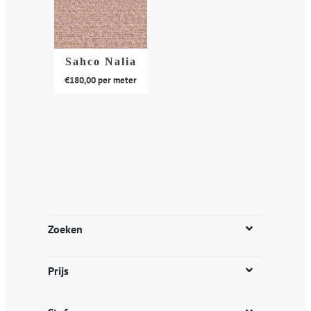
Sahco Nalia
€
180,00
per meter
Dit
product
heeft
meerdere
variaties.
Deze
optie
kan
Zoeken
gekozen
worden
Prijs
op
de
productpagina