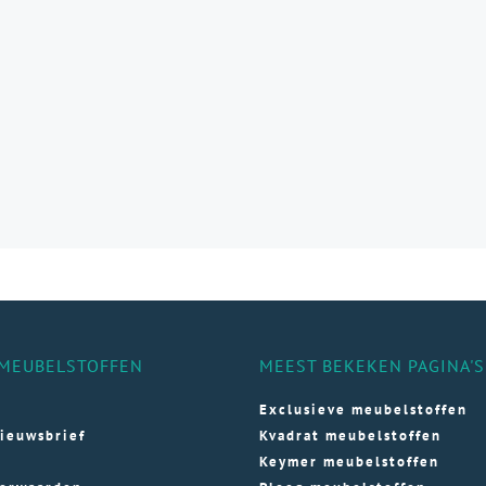
e
e
ozen
den
ductpagina
MEUBELSTOFFEN
MEEST BEKEKEN PAGINA'S
Exclusieve meubelstoffen
ieuwsbrief
Kvadrat meubelstoffen
Keymer meubelstoffen