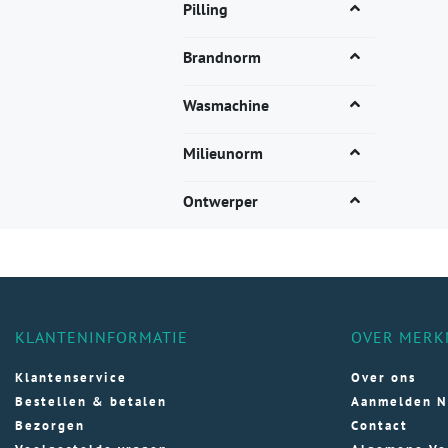
Dez
Pilling
opti
kan
Brandnorm
gek
wor
Wasmachine
op
de
Milieunorm
pro
Ontwerper
KLANTENINFORMATIE
OVER MERK
Klantenservice
Over ons
Bestellen & betalen
Aanmelden N
Bezorgen
Contact