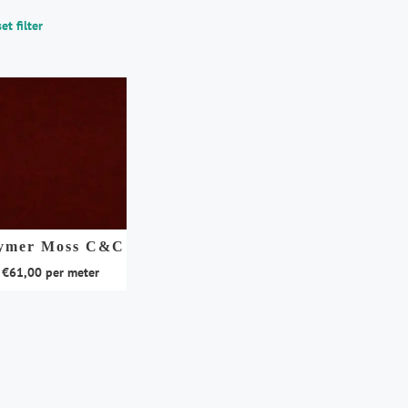
et filter
ymer Moss C&C
€
61,00
per meter
duct
t
rdere
aties.