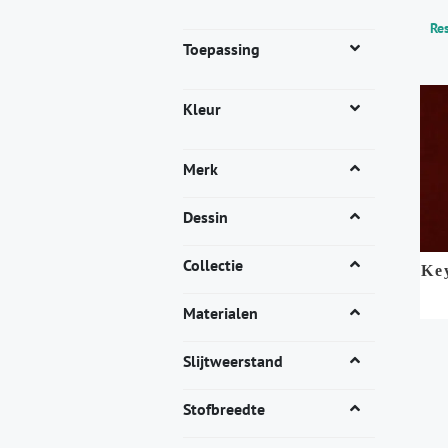
Res
Toepassing
Kleur
Merk
Dessin
Collectie
Ke
Materialen
Dit
pro
Slijtweerstand
heef
mee
Stofbreedte
vari