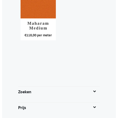
Maharam
Medium
€
118,00
per meter
Dit
product
heeft
meerdere
variaties.
Deze
optie
kan
Zoeken
gekozen
worden
Prijs
op
de