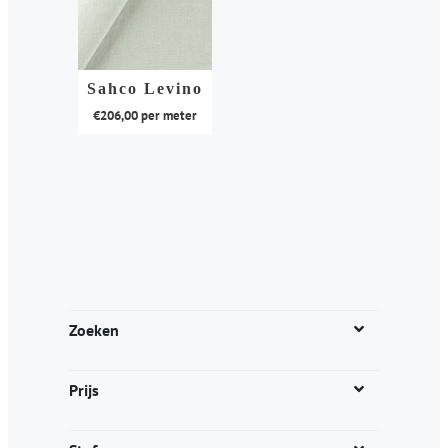
Sahco Levino
€
206,00
per meter
Dit
product
heeft
meerdere
variaties.
Deze
optie
kan
Zoeken
gekozen
worden
Prijs
op
de
productpagina