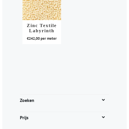
Zinc Textile
Labyrinth
€
242,00
per meter
Dit
product
heeft
meerdere
variaties.
Deze
optie
kan
Zoeken
gekozen
worden
Prijs
op
de