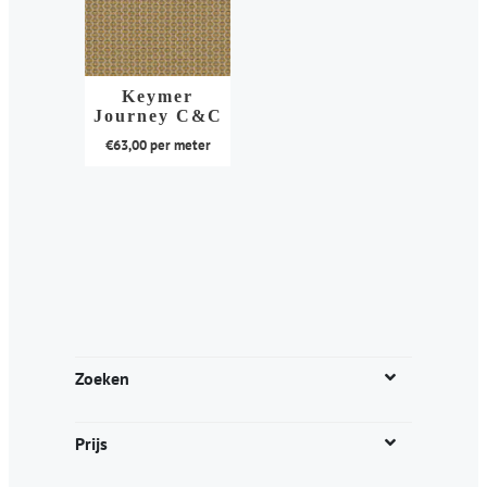
Keymer
Journey C&C
€
63,00
per meter
Dit
product
heeft
meerdere
variaties.
Deze
optie
kan
Zoeken
gekozen
worden
Prijs
op
de