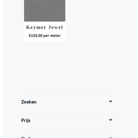
Keymer Jewel
€
105,00
per meter
Dit
product
heeft
meerdere
variaties.
Deze
optie
kan
Zoeken
gekozen
worden
Prijs
op
de
productpagina