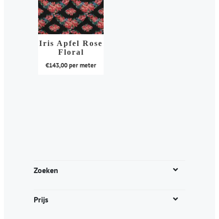
Iris Apfel Rose
Floral
€
143,00
per meter
Dit
product
heeft
meerdere
variaties.
Deze
optie
kan
Zoeken
gekozen
worden
Prijs
op
de