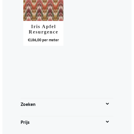
Iris Apfel
Resurgence
€
186,00
per meter
Dit
product
heeft
meerdere
variaties.
Deze
optie
kan
Zoeken
gekozen
worden
Prijs
op
de