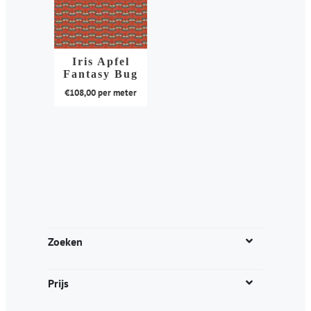
Iris Apfel
Fantasy Bug
€
108,00
per meter
Dit
product
heeft
meerdere
variaties.
Deze
optie
kan
Zoeken
gekozen
worden
Prijs
op
de