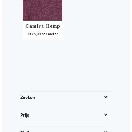
Camira Hemp
€
126,00
per meter
Dit
product
heeft
meerdere
variaties.
Deze
optie
kan
Zoeken
gekozen
worden
Prijs
op
de
productpagina