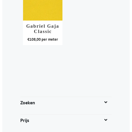
Gabriel Gaja
Classic
€
108,00
per meter
Dit
product
heeft
meerdere
variaties.
Deze
optie
kan
Zoeken
gekozen
worden
Prijs
op
de