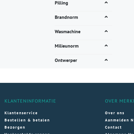
vari
Pilling
Dez
opti
Brandnorm
kan
gek
Wasmachine
wor
op
Milieunorm
de
pro
Ontwerper
KLANTENINFORMATIE
OVER MERK
Klantenservice
Over ons
Bestellen & betalen
Aanmelden N
Bezorgen
Contact