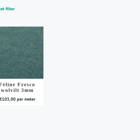
et filter
Féline Fresco
wolvilt 3mm
€
103,00
per meter
duct
t
rdere