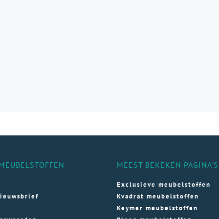
aties.
e
e
ozen
den
ductpagina
MEUBELSTOFFEN
MEEST BEKEKEN PAGINA'S
Exclusieve meubelstoffen
ieuwsbrief
Kvadrat meubelstoffen
Keymer meubelstoffen