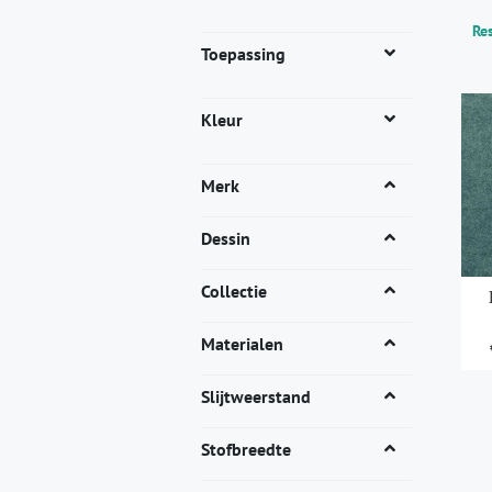
Res
Toepassing
Kleur
Merk
Dessin
Collectie
Materialen
Dit
Slijtweerstand
pro
heef
Stofbreedte
mee