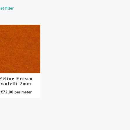
et filter
Féline Fresco
wolvilt 2mm
€
72,00
per meter
duct
t
rdere