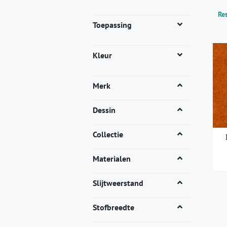
Res
Toepassing
Kleur
Merk
Dessin
Collectie
Materialen
Dit
Slijtweerstand
pro
heef
Stofbreedte
mee