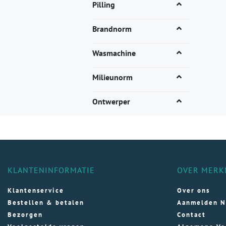
vari
Pilling
Dez
opti
Brandnorm
kan
gek
Wasmachine
wor
op
Milieunorm
de
pro
Ontwerper
KLANTENINFORMATIE
OVER MERK
Klantenservice
Over ons
Bestellen & betalen
Aanmelden N
Bezorgen
Contact