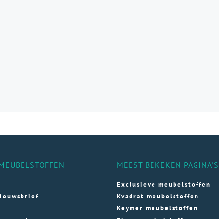
aties.
e
e
ozen
den
ductpagina
MEUBELSTOFFEN
MEEST BEKEKEN PAGINA'S
Exclusieve meubelstoffen
ieuwsbrief
Kvadrat meubelstoffen
Keymer meubelstoffen