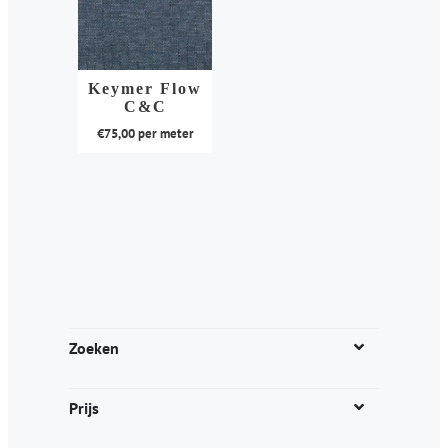
Keymer Flow
C&C
€
75,00
per meter
Dit
product
heeft
meerdere
variaties.
Deze
optie
kan
Zoeken
gekozen
worden
Prijs
op
de