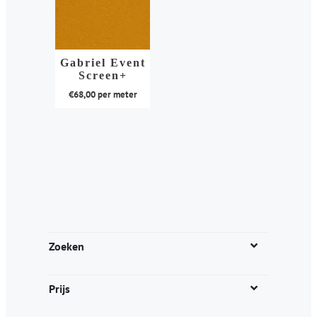
Gabriel Event
Screen+
€
68,00
per meter
Dit
product
heeft
meerdere
variaties.
Deze
optie
kan
Zoeken
gekozen
worden
Prijs
op
de