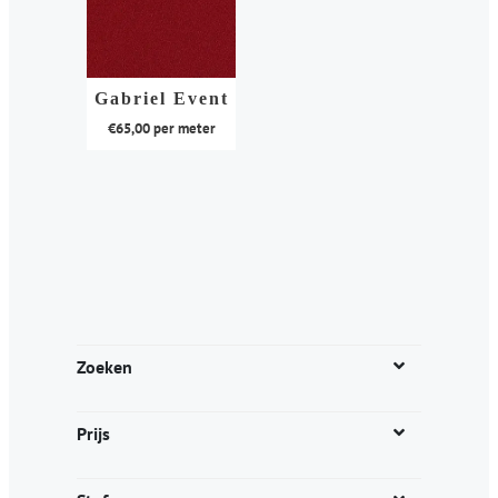
Gabriel Event
€
65,00
per meter
Dit
product
heeft
meerdere
variaties.
Deze
optie
kan
Zoeken
gekozen
worden
Prijs
op
de
productpagina