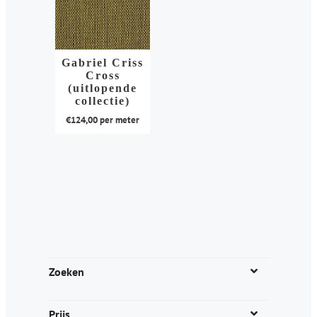
Gabriel Criss
Cross
(uitlopende
collectie)
€
124,00
per meter
Dit
product
heeft
meerdere
variaties.
Deze
optie
kan
Zoeken
gekozen
worden
Prijs
op