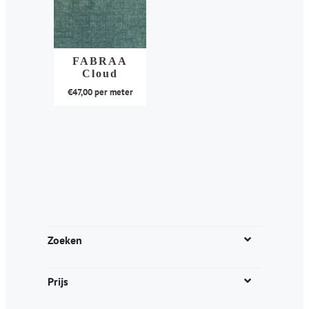
FABRAA
Cloud
€
47,00
per meter
Dit
product
heeft
meerdere
variaties.
Deze
optie
kan
Zoeken
gekozen
worden
Prijs
op
de