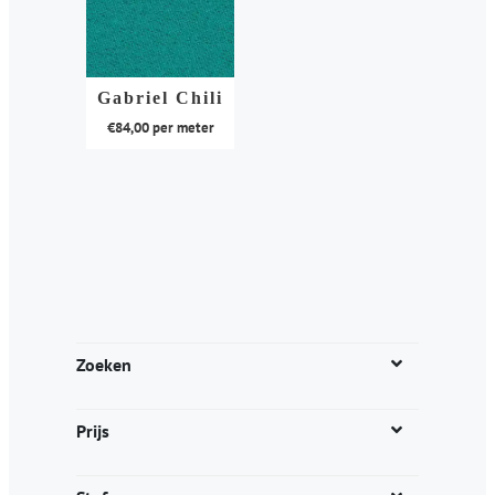
Gabriel Chili
€
84,00
per meter
Dit
product
heeft
meerdere
variaties.
Deze
optie
kan
Zoeken
gekozen
worden
Prijs
op
de
productpagina