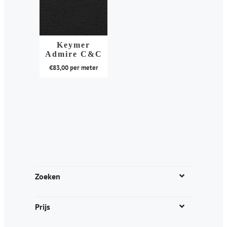
Keymer
Admire C&C
€
83,00
per meter
Dit
product
heeft
meerdere
variaties.
Deze
optie
kan
Zoeken
gekozen
worden
Prijs
op
de