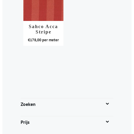
Sahco Acca
Stripe
€
178,00
per meter
Dit
product
heeft
meerdere
variaties.
Deze
optie
kan
Zoeken
gekozen
worden
Prijs
op
de