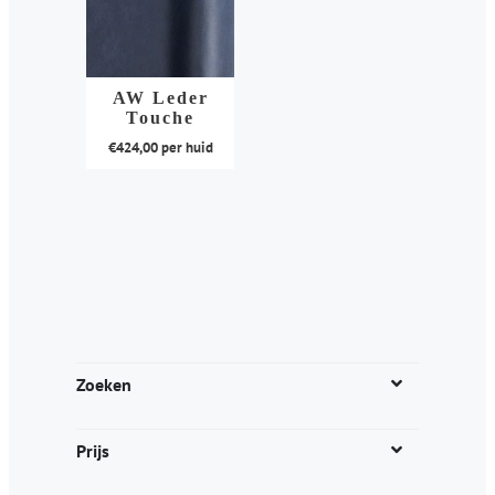
AW Leder
Touche
€
424,00
per huid
Dit
product
heeft
meerdere
variaties.
Deze
optie
kan
Zoeken
gekozen
worden
Prijs
op
de