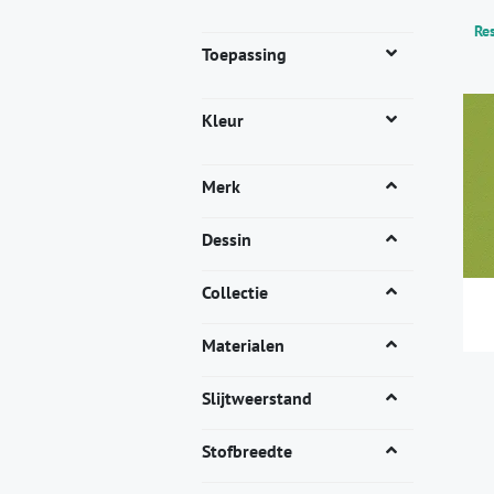
Res
Toepassing
Kleur
Merk
Dessin
Collectie
Materialen
Dit
pro
Slijtweerstand
heef
mee
Stofbreedte
vari