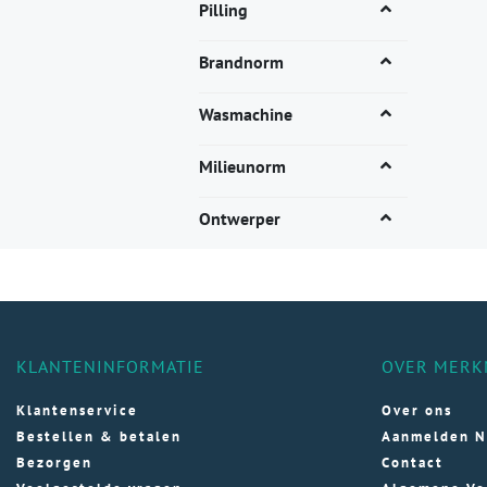
Dez
Pilling
opti
kan
Brandnorm
gek
wor
Wasmachine
op
de
Milieunorm
pro
Ontwerper
KLANTENINFORMATIE
OVER MERK
Klantenservice
Over ons
Bestellen & betalen
Aanmelden N
Bezorgen
Contact