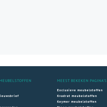
e
e
ozen
den
ductpagina
MEUBELSTOFFEN
MEEST BEKEKEN PAGINA'S
Exclusieve meubelstoffen
ieuwsbrief
Kvadrat meubelstoffen
Keymer meubelstoffen