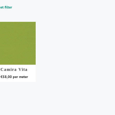
et filter
Camira Vita
€
58,00
per meter
duct
t
rdere
aties.