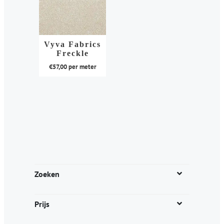
Vyva Fabrics
Freckle
€
57,00
per meter
Dit
product
heeft
meerdere
variaties.
Deze
optie
kan
Zoeken
gekozen
worden
Prijs
op
de