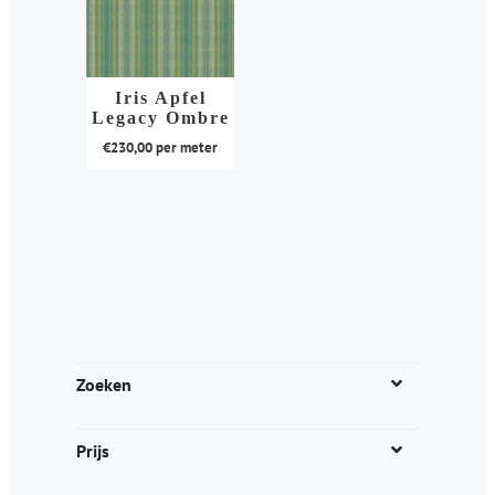
Iris Apfel
Legacy Ombre
€
230,00
per meter
Dit
product
heeft
meerdere
variaties.
Deze
optie
kan
Zoeken
gekozen
worden
Prijs
op
de