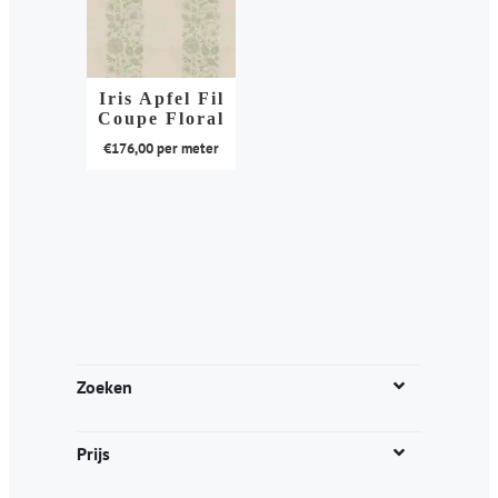
Iris Apfel Fil
Coupe Floral
€
176,00
per meter
Dit
product
heeft
meerdere
variaties.
Deze
optie
kan
Zoeken
gekozen
worden
Prijs
op
de