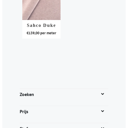
Sahco Duke
€
139,00
per meter
Dit
product
heeft
meerdere
variaties.
Deze
optie
kan
Zoeken
gekozen
worden
Prijs
op
de
productpagina