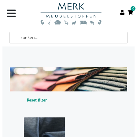
0
Reset filter