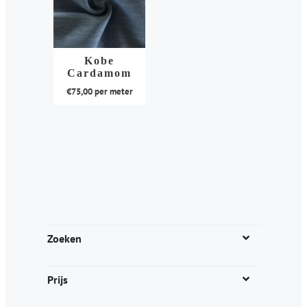
Kobe
Cardamom
€
75,00
per meter
Dit
product
heeft
meerdere
variaties.
Deze
optie
kan
Zoeken
gekozen
worden
Prijs
op
de