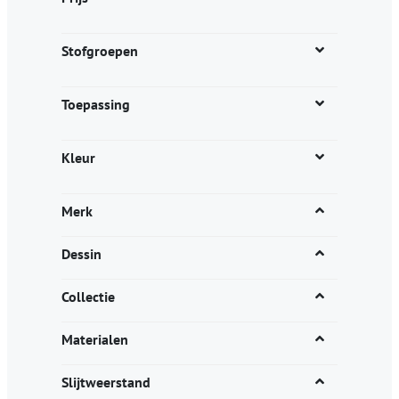
de
de
productpagina
productpagina
Stofgroepen
Toepassing
Kleur
Merk
Dessin
Collectie
Materialen
Slijtweerstand