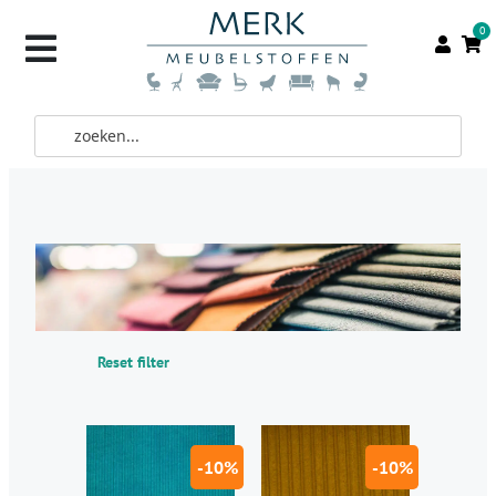
0
Reset filter
-10%
-10%