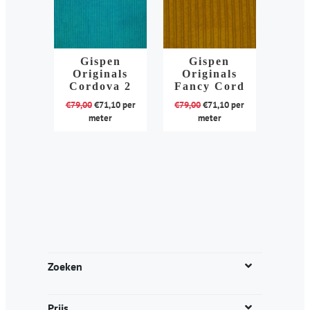
Gispen
Gispen
Originals
Originals
Cordova 2
Fancy Cord
€
79,00
€
71,10
per
€
79,00
€
71,10
per
meter
meter
Dit
Dit
product
product
heeft
heeft
meerdere
meerdere
variaties.
variaties.
Deze
Deze
optie
optie
kan
kan
Zoeken
gekozen
gekozen
worden
worden
Prijs
op
op